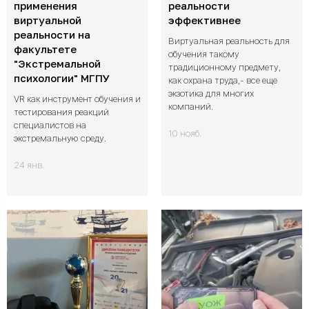
применения
реальности
виртуальной
эффективнее
реальности на
Виртуальная реальность для
факультете
обучения такому
"Экстремальной
традиционному предмету,
психологии" МГПУ
как охрана труда,- все еще
экзотика для многих
VR как инструмент обучения и
компаний.
тестирования реакций
специалистов на
10 нояб.
экстремальную среду.
24 янв.