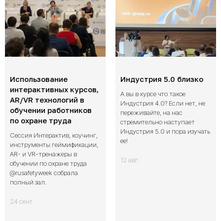
Использование
Индустрия 5.0 близко
интерактивных курсов,
А вы в курсе что такое
AR/VR технологий в
Индустрия 4.0? Если нет, не
обучении работников
переживайте, на нас
по охране труда
стремительно наступает
Индустрия 5.0 и пора изучать
Сессия Интерактив, коучинг,
ее!
инструменты геймификации,
AR- и VR-тренажеры в
12 авг.
обучении по охране труда
@rusafetyweek собрала
полный зал.
24 сент.