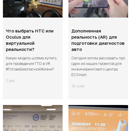
Что выбрать HTC или
Дополненная
Oculus для
реальность (AR) для
виртуальной
подготовки диагностов
реальности?
авто
Какую модель шлема купить
Сегодня хотим рассказать про
для проведения ГТО в VR
один из наших проектов для
#ГотовкБезопаснойЖизни?
инжинирингового центра
ECSmart.
2 дек.
18 нояб.