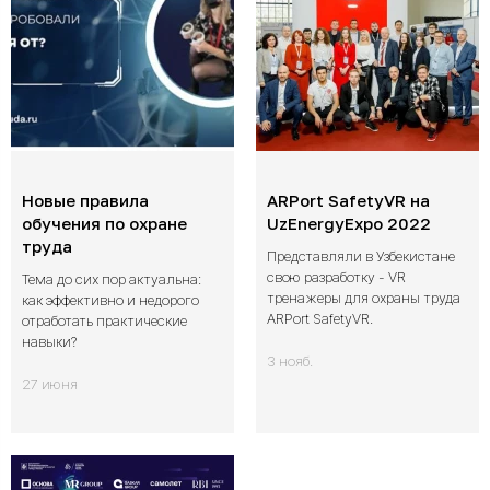
Новые правила
ARPort SafetyVR на
обучения по охране
UzEnergyExpo 2022
труда
Представляли в Узбекистане
свою разработку - VR
Тема до сих пор актуальна:
тренажеры для охраны труда
как эффективно и недорого
ARPort SafetyVR.
отработать практические
навыки?
3 нояб.
27 июня