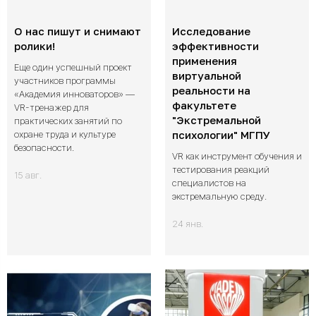
О нас пишут и снимают
Исследование
ролики!
эффективности
применения
Еще один успешный проект
виртуальной
участников программы
реальности на
«Академия инноваторов» —
факультете
VR-тренажер для
"Экстремальной
практических занятий по
охране труда и культуре
психологии" МГПУ
безопасности.
VR как инструмент обучения и
тестирования реакций
15 авг.
специалистов на
экстремальную среду.
24 янв.