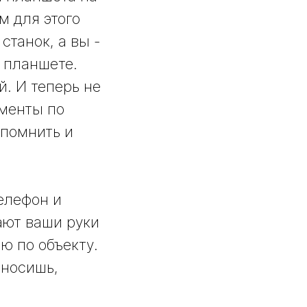
м для этого
танок, а вы -
 планшете.
. И теперь не
аменты по
 помнить и
телефон и
ают ваши руки
ю по объекту.
оносишь,