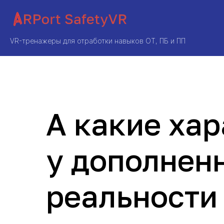
VR-тренажеры для отработки навыков ОТ, ПБ и ПП
А какие ха
у дополнен
реальности