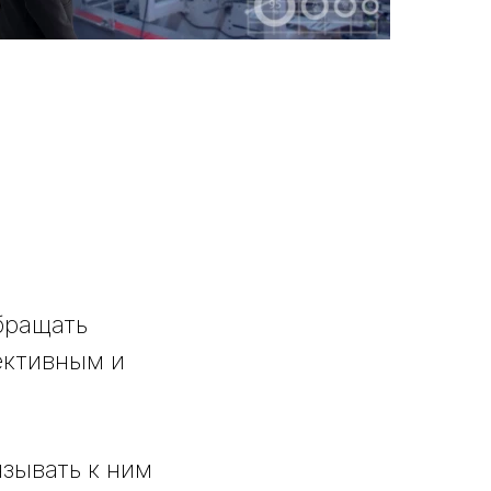
обращать
ективным и
зывать к ним