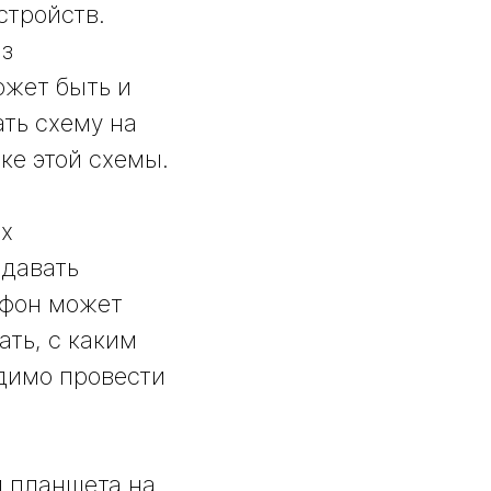
стройств.
аз
ожет быть и
ть схему на
ке этой схемы.
их
 давать
ефон может
ать, с каким
димо провести
и планшета на