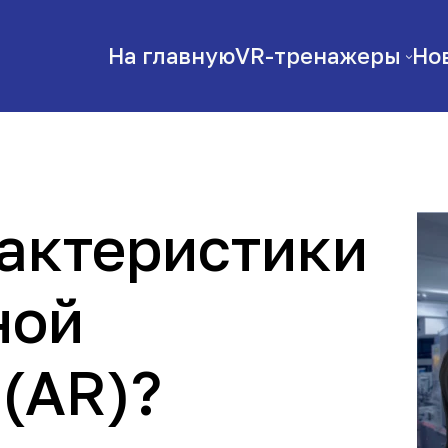
На главную
VR-тренажеры
Но
рактеристики
ной
 (AR)?