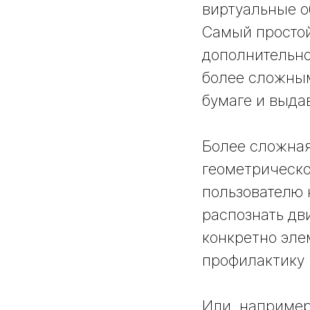
виртуальные о
Самый простой
дополнительно
более сложным
бумаге и выда
Более сложная
геометрическо
пользователю 
распознать дв
конкретно эле
профилактику 
Или, например