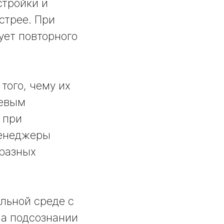
стройки и
стрее. При
ует повторного
того, чему их
чевым
 при
менеджеры
 разных
льной среде с
на подсознании