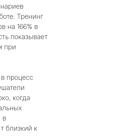
енариев
боте. Тренинг
в на 166% в
сть показывает
м при
 в процесс
ушатели
ко, когда
альных
 в
т близкий к