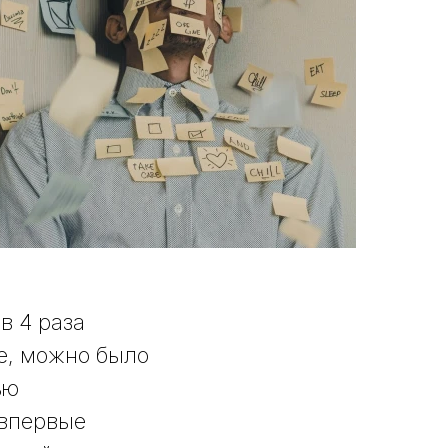
в 4 раза
се, можно было
ью
 впервые