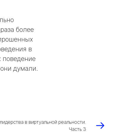
ально
 раза более
опрошенных
оведения в
х поведение
 они думали.
лидерства в виртуальной реальности.
Часть 3