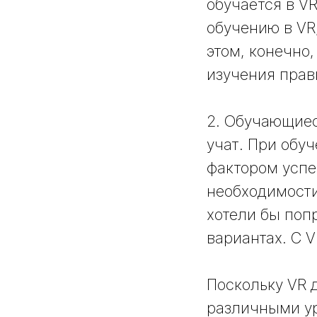
обучается в V
обучению в VR
этом, конечно
изучения прав
2. Обучающиес
учат. При обуч
фактором успе
необходимости
хотели бы поп
вариантах. С V
Поскольку VR 
различными ур