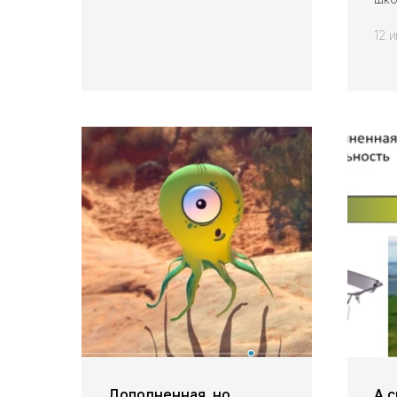
12 
Дополненная, но
А 