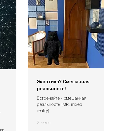
Экзотика? Смешанная
реальность!
Встречайте - смешанная
реальность (MR, mixed
reality).
ь
2 июня
ыки