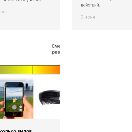
действий.
июня
9 июня
сколько видов