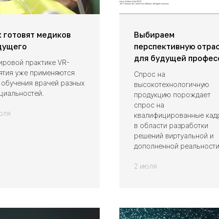
к готовят медиков
Выбираем
дущего
перспективную отра
для будущей профес
ировой практике VR-
ятия уже применяются
Спрос на
 обучения врачей разных
высокотехнологичную
циальностей.
продукцию порождает
спрос на
юля
квалифицированные кад
в области разработки
решений виртуальной и
дополненной реальности
2 июля