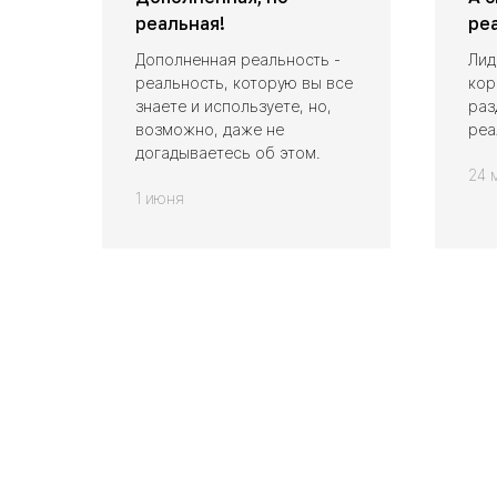
реальная!
ре
Дополненная реальность -
Лид
реальность, которую вы все
кор
знаете и используете, но,
раз
возможно, даже не
реа
догадываетесь об этом.
24 
1 июня