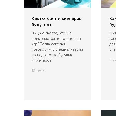
Как готовят инженеров
Ка
будущего
бу
Вы уже знаете, что VR
В м
применяется не только для
зан
игр? Тогда сегодня
для
поговорим о специализации
спе
по подготовке будущих
9 и
инженеров.
16 июля