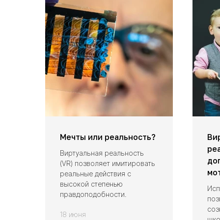
Мечты или реальность?
Ви
ре
Виртуальная реальность
до
(VR) позволяет имитировать
мо
реальные действия с
высокой степенью
Исп
правдоподобности.
поз
соз
18 июня
шко