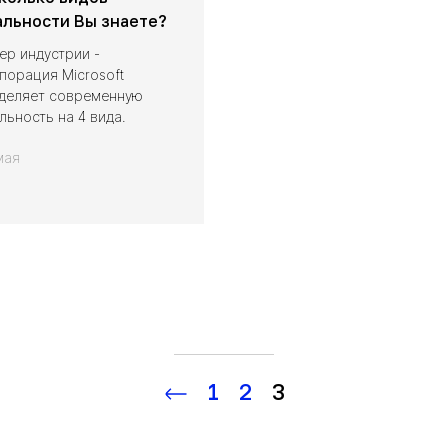
альности Вы знаете?
ер индустрии -
порация Microsoft
деляет современную
льность на 4 вида.
мая
1
2
3