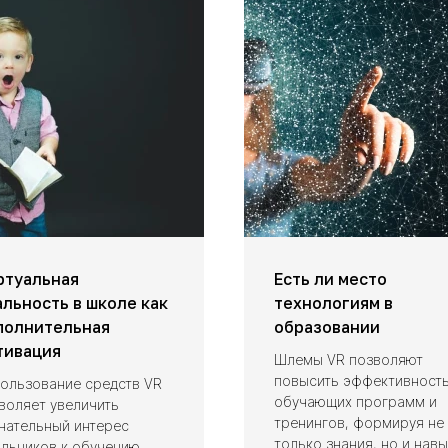
ртуальная
Есть ли место
альность в школе как
технологиям в
полнительная
образовании
тивация
Шлемы VR позволяют
повысить эффективност
ользование средств VR
обучающих программ и
воляет увеличить
тренингов, формируя не
нательный интерес
только знания, но и нав
льников к обучению.