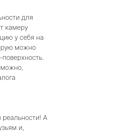
ьности для
ит камеру
цию у себя на
торую можно
-поверхность.
 можно,
алога
 реальности! А
узьям и,