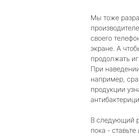
Мы тоже разр
производителе
своего телефо
экране. А что
продолжать иг
При наведении
например, сра
продукции узн
антибактерици
В следующий р
пока - ставьте