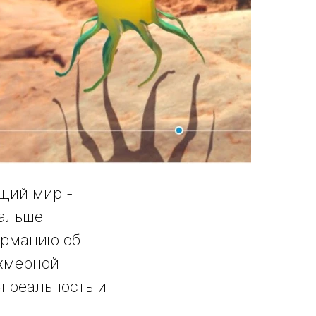
щий мир -
дальше
ормацию об
ехмерной
я реальность и