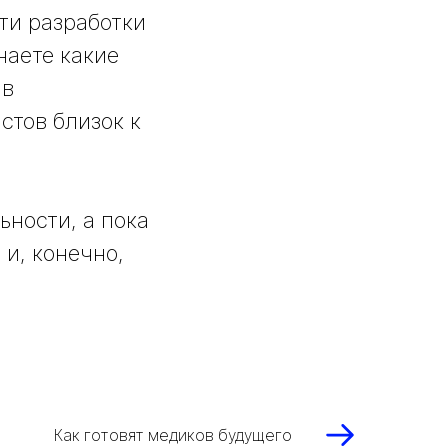
ти разработки
наете какие
 в
стов близок к
ьности, а пока
 и, конечно,
Как готовят медиков будущего