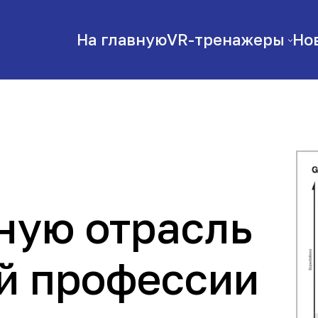
На главную
VR-тренажеры
Но
ную отрасль
й профессии