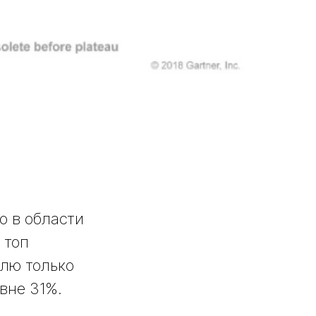
о в области
 топ
елю только
вне 31%.