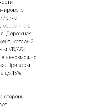
ности
 мирового
ийские
, особенно в
ия. Дорожная
мент, который
ым VR/AR-
рые невозможно
х. При этом
ь до 15%
о стороны
ает