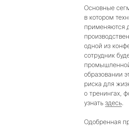
Основные сегм
в котором тех
применяются д
производствен
одной из конф
сотрудник буд
промышленной 
образовании э
риска для жиз
о тренингах, 
узнать
здесь
.
Одобренная пр