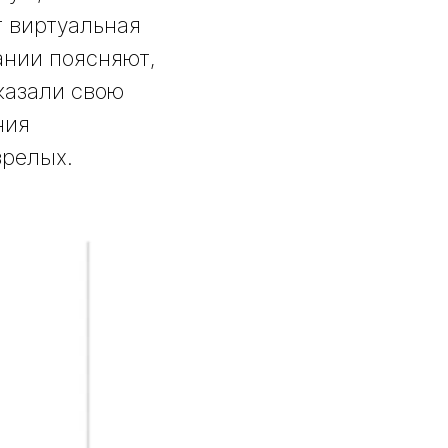
т виртуальная
ании поясняют,
казали свою
ния
зрелых.