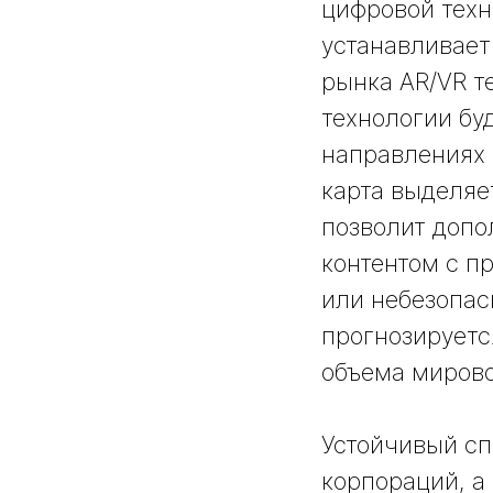
цифровой техн
устанавливает
рынка AR/VR т
технологии бу
направлениях
карта выделяе
позволит доп
контентом с п
или небезопас
прогнозируетс
объема мирово
Устойчивый сп
корпораций, а