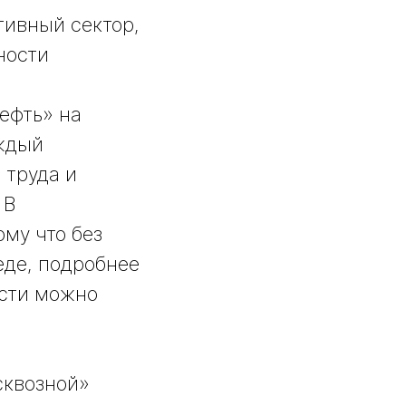
тивный сектор,
ности
ефть» на
аждый
 труда и
 В
ому что без
еде, подробнее
ости можно
сквозной»