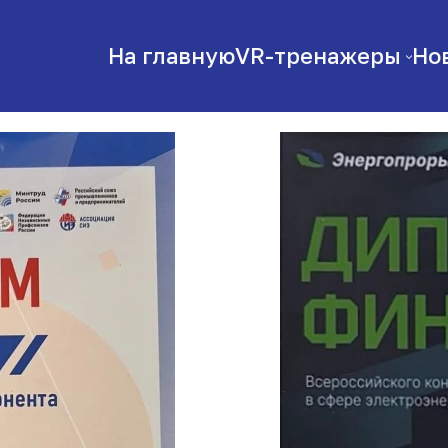
На главную
VR-тренажеры
Но