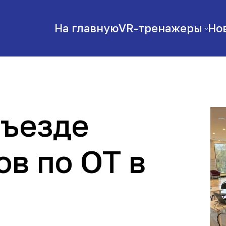
На главную
VR-тренажеры
Но
съезде
в по ОТ в