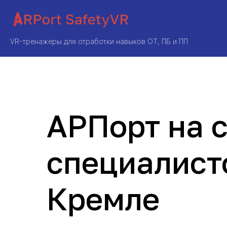
VR-тренажеры для отработки навыков ОТ, ПБ и ПП
АРПорт на 
специалисто
Кремле